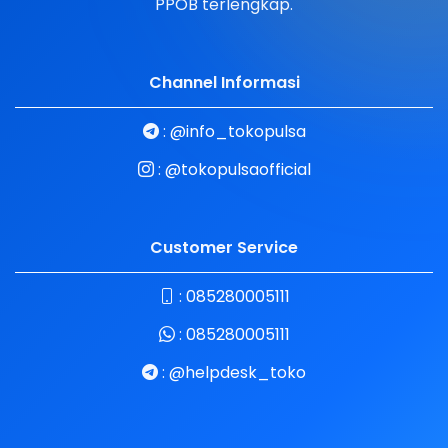
PPOB terlengkap.
Channel Informasi
:
@info_tokopulsa
:
@tokopulsaofficial
Customer Service
:
085280005111
:
085280005111
:
@helpdesk_toko