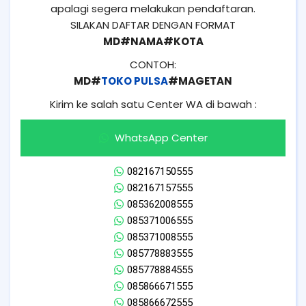
apalagi segera melakukan pendaftaran.
SILAKAN DAFTAR DENGAN FORMAT
MD#NAMA#KOTA
CONTOH:
MD#
TOKO PULSA
#MAGETAN
Kirim ke salah satu Center WA di bawah :
WhatsApp Center
082167150555
082167157555
085362008555
085371006555
085371008555
085778883555
085778884555
085866671555
085866672555