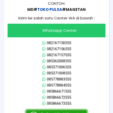
CONTOH:
MD#
TOKO PULSA
#MAGETAN
Kirim ke salah satu Center WA di bawah :
WhatsApp Center
082167150555
082167156555
082167157555
085362008555
085371006555
085371008555
085778883555
085778884555
085866671555
085866672555
085866673555