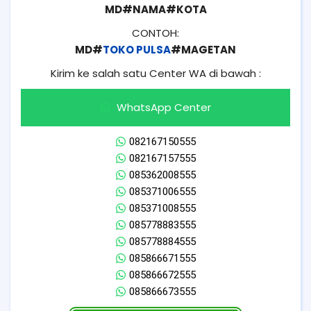
MD#NAMA#KOTA
CONTOH:
MD#
TOKO PULSA
#MAGETAN
Kirim ke salah satu Center WA di bawah :
WhatsApp Center
082167150555
082167157555
085362008555
085371006555
085371008555
085778883555
085778884555
085866671555
085866672555
085866673555