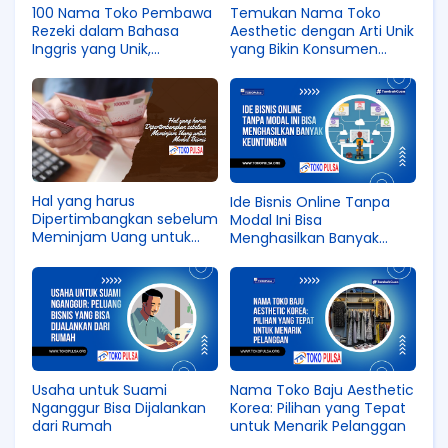
100 Nama Toko Pembawa
Temukan Nama Toko
Rezeki dalam Bahasa
Aesthetic dengan Arti Unik
Inggris yang Unik,
yang Bikin Konsumen
Aesthetic, dan Membawa
Jatuh Hati!
Keberuntungan
Hal yang harus
Ide Bisnis Online Tanpa
Dipertimbangkan sebelum
Modal Ini Bisa
Meminjam Uang untuk
Menghasilkan Banyak
Modal Bisnis
Keuntungan
Usaha untuk Suami
Nama Toko Baju Aesthetic
Nganggur Bisa Dijalankan
Korea: Pilihan yang Tepat
dari Rumah
untuk Menarik Pelanggan