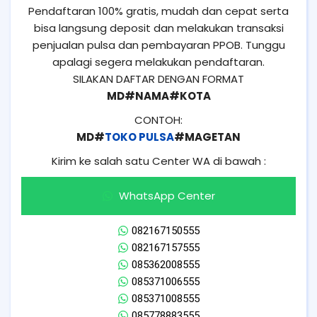
Pendaftaran 100% gratis, mudah dan cepat serta
bisa langsung deposit dan melakukan transaksi
penjualan pulsa dan pembayaran PPOB. Tunggu
apalagi segera melakukan pendaftaran.
SILAKAN DAFTAR DENGAN FORMAT
MD#NAMA#KOTA
CONTOH:
MD#
TOKO PULSA
#MAGETAN
Kirim ke salah satu Center WA di bawah :
WhatsApp Center
082167150555
082167157555
085362008555
085371006555
085371008555
085778883555