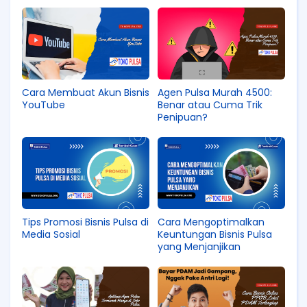
Cara Membuat Akun Bisnis
Agen Pulsa Murah 4500:
YouTube
Benar atau Cuma Trik
Penipuan?
Tips Promosi Bisnis Pulsa di
Cara Mengoptimalkan
Media Sosial
Keuntungan Bisnis Pulsa
yang Menjanjikan