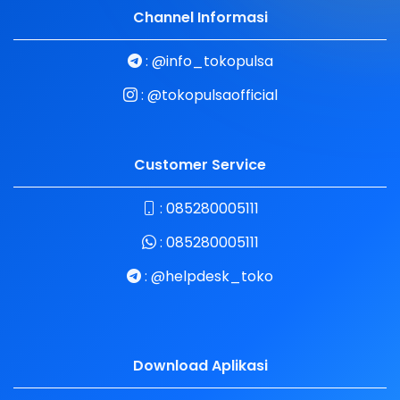
Channel Informasi
:
@info_tokopulsa
:
@tokopulsaofficial
Customer Service
:
085280005111
:
085280005111
:
@helpdesk_toko
Download Aplikasi