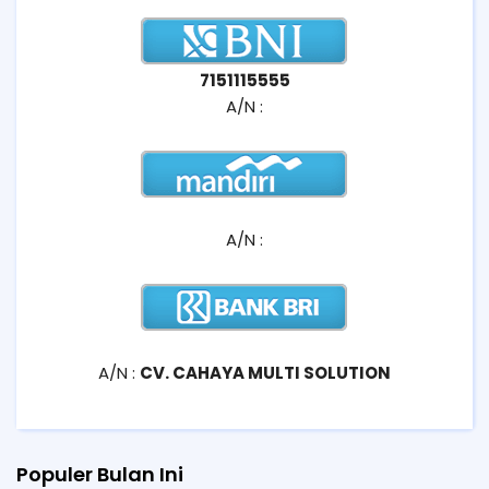
7151115555
A/N :
A/N :
A/N :
CV. CAHAYA MULTI SOLUTION
Populer Bulan Ini