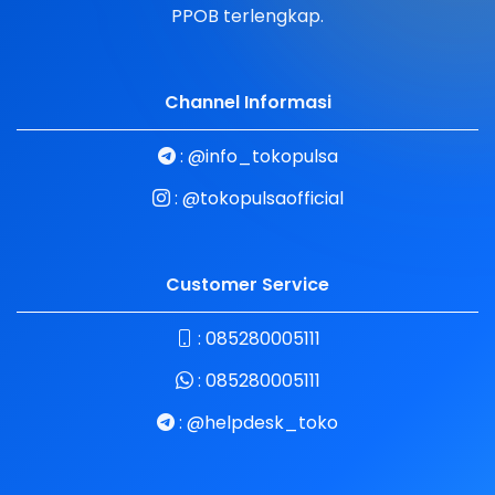
PPOB terlengkap.
Channel Informasi
:
@info_tokopulsa
:
@tokopulsaofficial
Customer Service
:
085280005111
:
085280005111
:
@helpdesk_toko