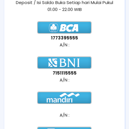
Deposit / Isi Saldo Buka Setiap hari Mulai Pukul
01.00 - 22.00 WIB
1773395555
A/N :
7151115555
A/N :
A/N :