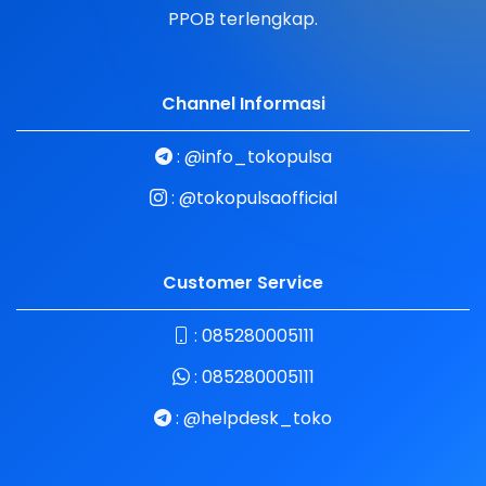
PPOB terlengkap.
Channel Informasi
:
@info_tokopulsa
:
@tokopulsaofficial
Customer Service
:
085280005111
:
085280005111
:
@helpdesk_toko