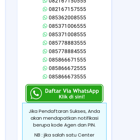
082167150555
082167157555
085362008555
085371006555
085371008555
085778883555
085778884555
085866671555
085866672555
085866673555
Jika Pendaftaran Sukses, Anda
akan mendapatkan notifikasi
berupa kode Agen dan PIN.
NB : jika salah satu Center