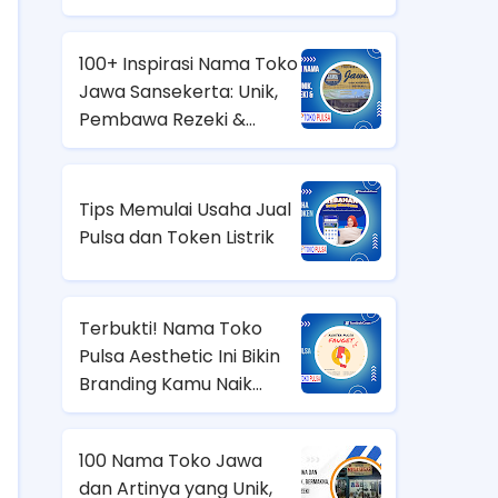
100+ Inspirasi Nama Toko
Jawa Sansekerta: Unik,
Pembawa Rezeki &
Aesthetic!
Tips Memulai Usaha Jual
Pulsa dan Token Listrik
Terbukti! Nama Toko
Pulsa Aesthetic Ini Bikin
Branding Kamu Naik
Level!
100 Nama Toko Jawa
dan Artinya yang Unik,