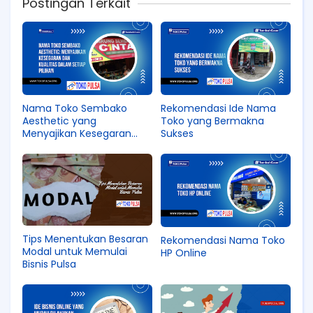
Postingan Terkait
Nama Toko Sembako
Rekomendasi Ide Nama
Aesthetic yang
Toko yang Bermakna
Menyajikan Kesegaran
Sukses
dan Kualitas
Tips Menentukan Besaran
Rekomendasi Nama Toko
Modal untuk Memulai
HP Online
Bisnis Pulsa