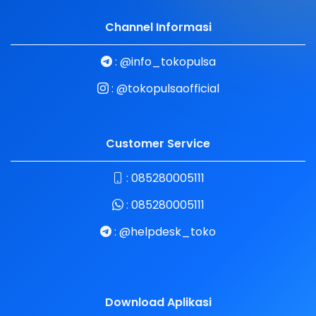
Channel Informasi
:
@info_tokopulsa
:
@tokopulsaofficial
Customer Service
:
085280005111
:
085280005111
:
@helpdesk_toko
Download Aplikasi