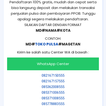
Pendaftaran 100% gratis, mudah dan cepat serta
bisa langsung deposit dan melakukan transaksi
penjualan pulsa dan pembayaran PPOB. Tunggu
apalagi segera melakukan pendaftaran.
SILAKAN DAFTAR DENGAN FORMAT
MD#NAMA#KOTA
CONTOH:
MD#
TOKO PULSA
#MAGETAN
Kirim ke salah satu Center WA di bawah :
WhatsApp Center
082167150555
082167157555
085362008555
085371006555
085371008555
085778883555