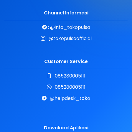
Channel Informasi
:
@info_tokopulsa
:
@tokopulsaofficial
Customer Service
:
085280005111
:
085280005111
:
@helpdesk_toko
Download Aplikasi