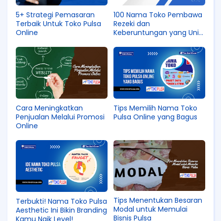
5+ Strategi Pemasaran
100 Nama Toko Pembawa
Terbaik Untuk Toko Pulsa
Rezeki dan
Online
Keberuntungan yang Unik
dan Bermakna
Tips Memilih Nama Toko
Cara Meningkatkan
Pulsa Online yang Bagus
Penjualan Melalui Promosi
Online
Tips Menentukan Besaran
Terbukti! Nama Toko Pulsa
Modal untuk Memulai
Aesthetic Ini Bikin Branding
Bisnis Pulsa
Kamu Naik Level!