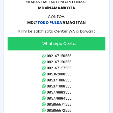
SILAKAN DAFTAR DENGAN FORMAT
MD#NAMA#KOTA
CONTOH:
MD#
TOKO PULSA
#MAGETAN
Kirim ke salah satu Center WA di bawah :
WhatsApp Center
082167150555
082167156555
082167157555
085362008555
085371006555
085371008555
085778883555
085778884555
085866671555
085866672555