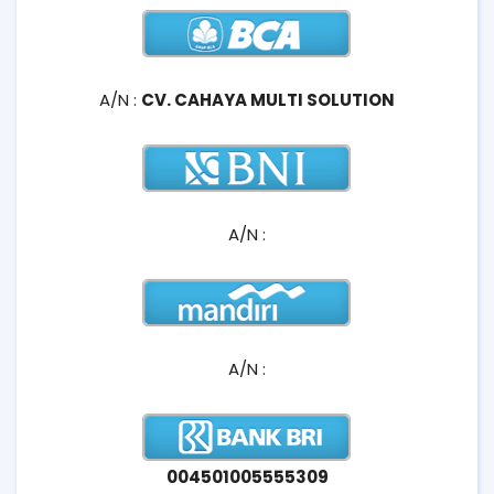
A/N :
CV. CAHAYA MULTI SOLUTION
A/N :
A/N :
004501005555309