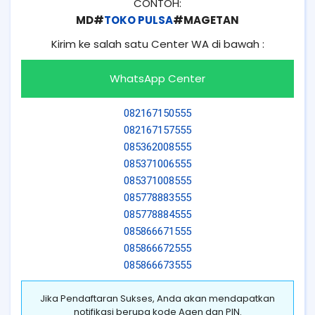
CONTOH:
MD#
TOKO PULSA
#MAGETAN
Kirim ke salah satu Center WA di bawah :
WhatsApp Center
082167150555
082167157555
085362008555
085371006555
085371008555
085778883555
085778884555
085866671555
085866672555
085866673555
Jika Pendaftaran Sukses, Anda akan mendapatkan
notifikasi berupa kode Agen dan PIN.