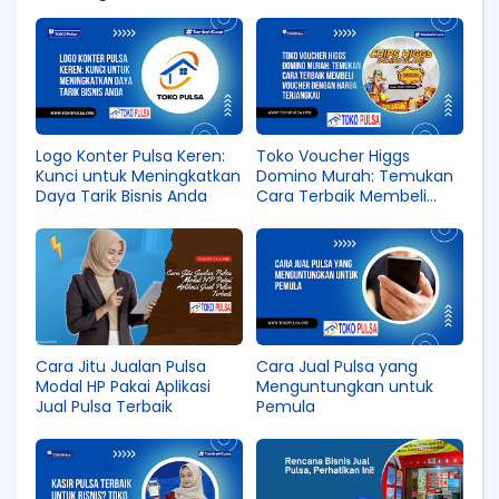
Logo Konter Pulsa Keren:
Toko Voucher Higgs
Kunci untuk Meningkatkan
Domino Murah: Temukan
Daya Tarik Bisnis Anda
Cara Terbaik Membeli
Voucher dengan Harga
Terjangkau
Cara Jitu Jualan Pulsa
Cara Jual Pulsa yang
Modal HP Pakai Aplikasi
Menguntungkan untuk
Jual Pulsa Terbaik
Pemula