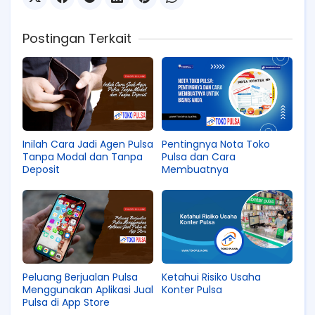
Postingan Terkait
Inilah Cara Jadi Agen Pulsa
Pentingnya Nota Toko
Tanpa Modal dan Tanpa
Pulsa dan Cara
Deposit
Membuatnya
Peluang Berjualan Pulsa
Ketahui Risiko Usaha
Menggunakan Aplikasi Jual
Konter Pulsa
Pulsa di App Store