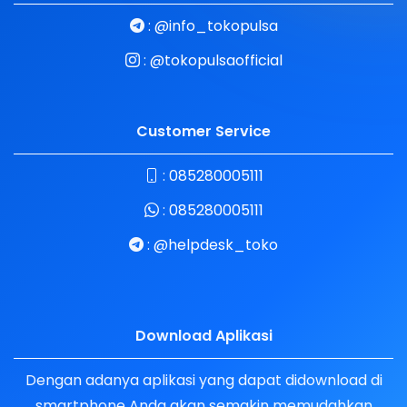
:
@info_tokopulsa
:
@tokopulsaofficial
Customer Service
:
085280005111
:
085280005111
:
@helpdesk_toko
Download Aplikasi
Dengan adanya aplikasi yang dapat didownload di
smartphone Anda akan semakin memudahkan