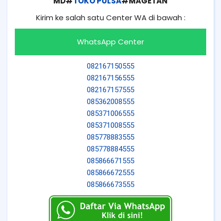
MD#
TOKO PULSA
#MAGETAN
Kirim ke salah satu Center WA di bawah :
WhatsApp Center
082167150555
082167156555
082167157555
085362008555
085371006555
085371008555
085778883555
085778884555
085866671555
085866672555
085866673555