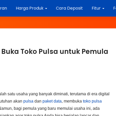
aran
Harga Produk
Cara Deposit
Fitur
F
Buka Toko Pulsa untuk Pemula
lah satu usaha yang banyak diminati, terutama di era digital
butuhan akan
pulsa
dan
paket data
, membuka
toko pulsa
Namun, bagi pemula yang baru memulai usaha ini, ada
siapkan agar toko pulsa Anda bisa berjalan lancar dan