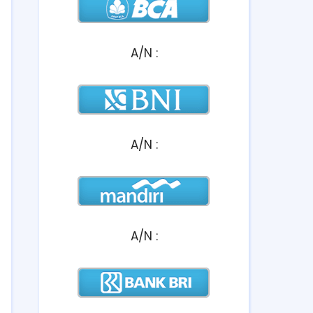
A/N :
A/N :
A/N :