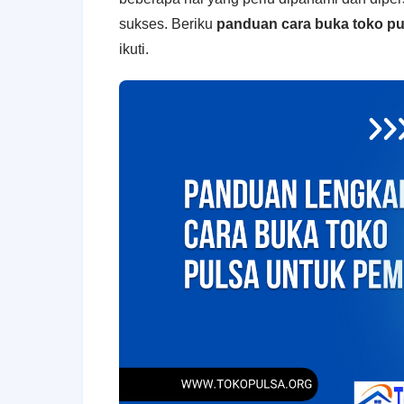
sukses. Beriku
panduan cara buka toko pu
ikuti.